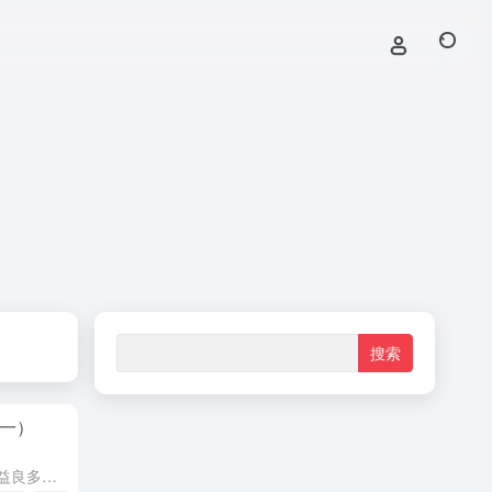
一）
最近在学习 vue-cli 的源码，获益良多。为了让自己理解得更加深刻，我决定模仿它造一个轮子，争取尽可能多的实现原有的功能。 我将这个轮子分成三个版本： 尽可能用最少的代码实现一个最简版本的脚手架...