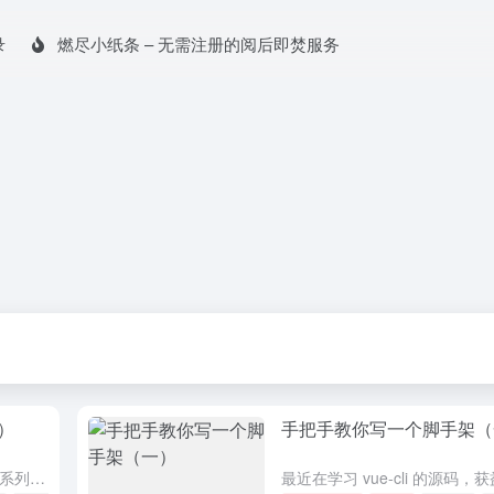
录
燃尽小纸条 – 无需注册的阅后即焚服务
）
手把手教你写一个脚手架（
时隔三个月，终于有时间写脚手架系列第二篇文章了，在北京上班确实比天津忙多了，都没时间摸鱼。如果你没看过本系列的第一篇文章手把手教你写一个脚手架，建议先看一遍再来阅读本文，效果更好。 mini-cli ...